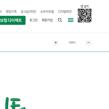
앱 설치
직
영업가족
공시실(약관)
소비자포털
디지털제안
로그인
회원가입
통
사
합
이
검
트
현
100%
색
맵
본
본
재
문
문
본
확
축
문
대
소
크
기