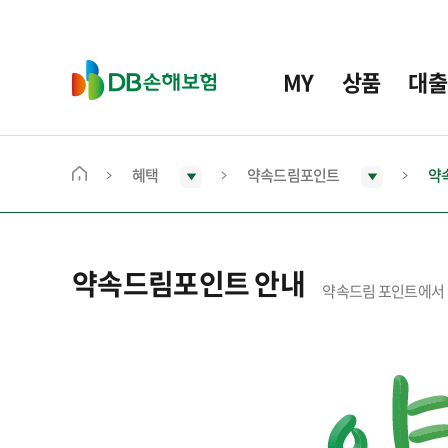
주
요
메
D
MY
상품
대출
뉴
B
손
해
보
혜택
약속드림포인트
약
메
험
인
화
면
약속드림포인트 안내
으
약속드림 포인트에서 
로
이
동