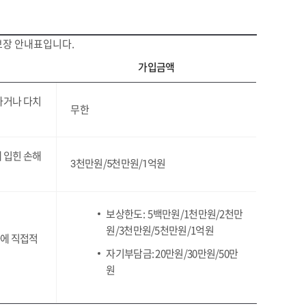
보장 안내표입니다.
가입금액
하거나 다치
무한
 입힌 손해
천만원/
천만원/
억원
3
5
1
보상한도: 5백만원/1천만원/2천만
원/3천만원/5천만원/1억원
에 직접적
자기부담금: 20만원/30만원/50만
원