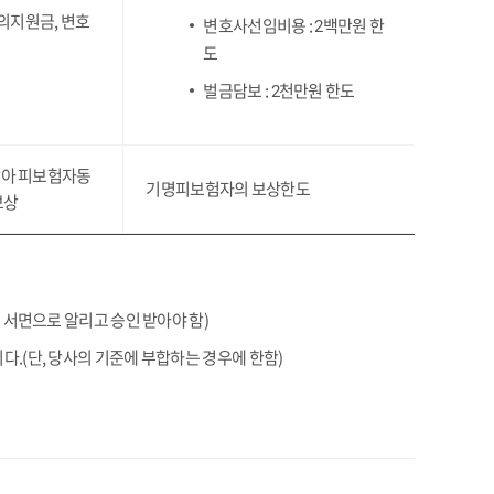
의지원금, 변호
변호사선임비용 :
백만원 한
2
도
벌금담보 :
천만원 한도
2
받아 피보험자동
기명피보험자의 보상한도
보상
 서면으로 알리고 승인 받아야 함)
.(단, 당사의 기준에 부합하는 경우에 한함)