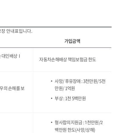
보장 안내표입니다.
가입금액
는 대인배상Ⅰ
자동차손해배상 책임보험금 한도
사망/ 후유장애 : 3천만원/ 5천
우의 손해를 보
만원/ 1억원
부상 : 1천 5백만원
형사합의지원금 :
천만원/
1
2
백만원 한도(사망/상해)