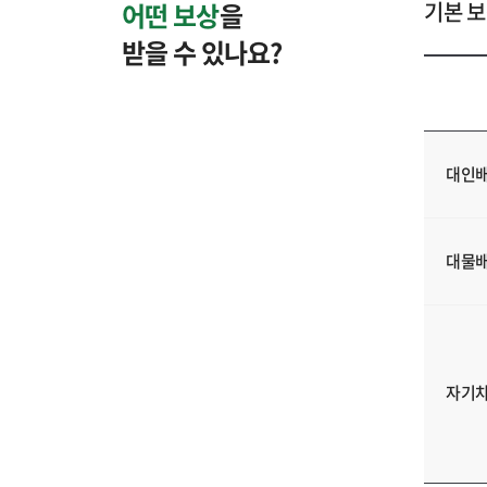
어떤 보상
을
기본 
받을 수 있나요?
대인배
대물
자기