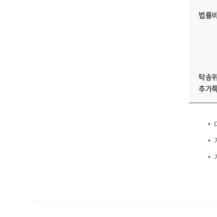
법률
탁송위
추가