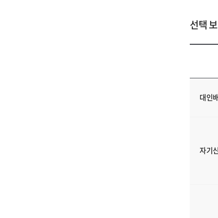
선택 
대인배
자기신