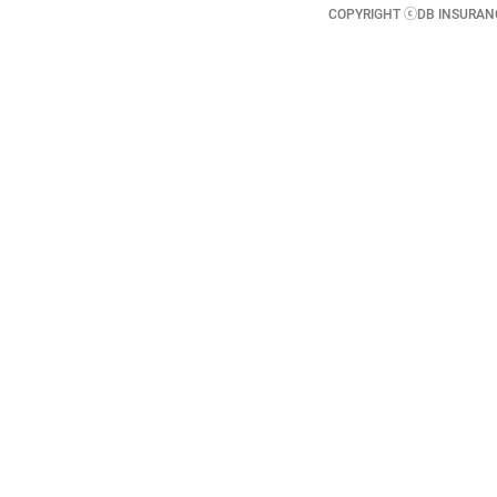
COPYRIGHT ⓒDB INSURANCE