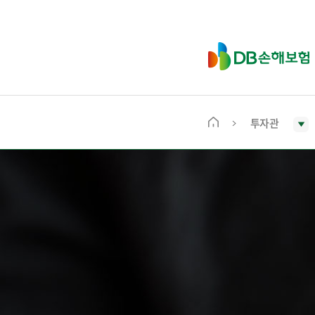
D
B
손
해
보
투자관
메
험
인
화
면
으
로
이
동