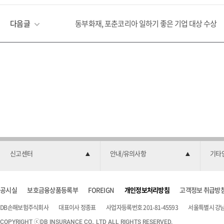
다음글
동부화재, 포춘코리아 일하기 좋은 기업 대상 수상
신고센터
안내/유의사항
기타
공시실
보호금융상품등록부
FOREIGN
개인정보처리방침
고객정보 취급방
DB손해보험주식회사
대표이사 정종표
사업자등록번호 201-81-45593
서울특별시 강남구
COPYRIGHT ⓒDB INSURANCE CO., LTD ALL RIGHTS RESERVED.