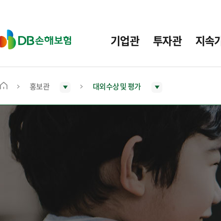
주
요
메
D
기업관
투자관
지속
뉴
B
손
해
보
홍보관
대외수상 및 평가
메
험
인
화
면
으
로
이
동