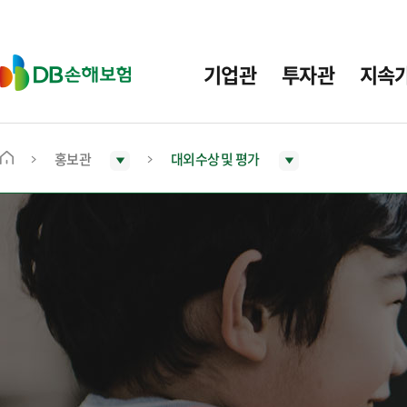
주
요
메
D
기업관
투자관
지속
뉴
B
손
해
보
홍보관
대외수상 및 평가
메
험
인
화
면
으
로
이
동