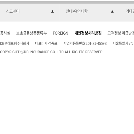
신고센터
안내/유의사항
기타
공시실
보호금융상품등록부
FOREIGN
개인정보처리방침
고객정보 취급방
DB손해보험주식회사
대표이사 정종표
사업자등록번호 201-81-45593
서울특별시 강남구
COPYRIGHT ⓒDB INSURANCE CO., LTD ALL RIGHTS RESERVED.