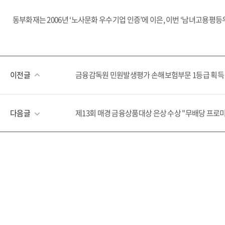
등
우
동부화재는 2006년 ‘노사문화 우수기업 인증’에 이은, 이번 ‘남녀고용
수
기
업
노
동
이전글
금융감독원 민원발생평가 손해보험부문 1등급 획득
부
장
관
다음글
제13회 매경 금융상품대상 은상 수상 "무배당 프로
상
선
정
과
정