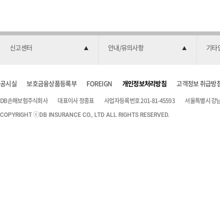
신고센터
안내/유의사항
기타
공시실
보호금융상품등록부
FOREIGN
개인정보처리방침
고객정보 취급방
DB손해보험주식회사
대표이사 정종표
사업자등록번호 201-81-45593
서울특별시 강남구
COPYRIGHT ⓒDB INSURANCE CO., LTD ALL RIGHTS RESERVED.