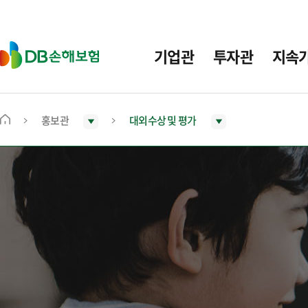
주
요
메
D
기업관
투자관
지속
뉴
B
손
해
보
홍보관
대외수상 및 평가
메
험
인
화
면
으
로
이
동