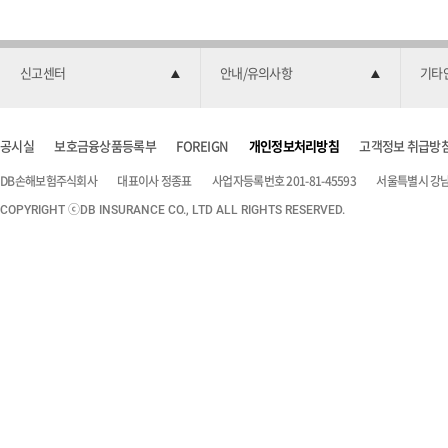
신고센터
안내/유의사항
기타
공시실
보호금융상품등록부
FOREIGN
개인정보처리방침
고객정보 취급방
DB손해보험주식회사
대표이사 정종표
사업자등록번호 201-81-45593
서울특별시 강남구
COPYRIGHT ⓒDB INSURANCE CO., LTD ALL RIGHTS RESERVED.