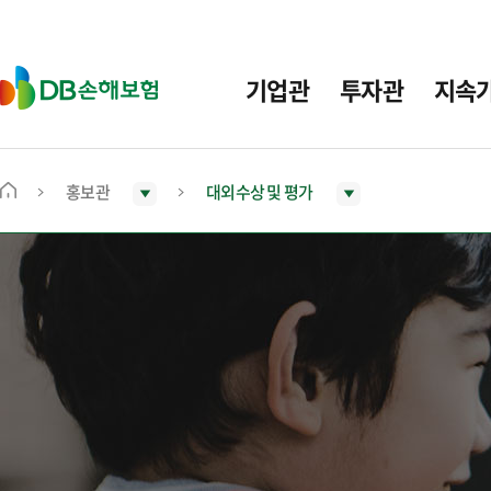
주
요
메
D
기업관
투자관
지속
뉴
B
손
해
보
홍보관
대외수상 및 평가
메
험
인
화
면
으
로
이
동