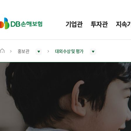
주
요
메
D
기업관
투자관
지속
뉴
B
손
해
보
홍보관
대외수상 및 평가
메
험
인
화
면
으
로
이
동