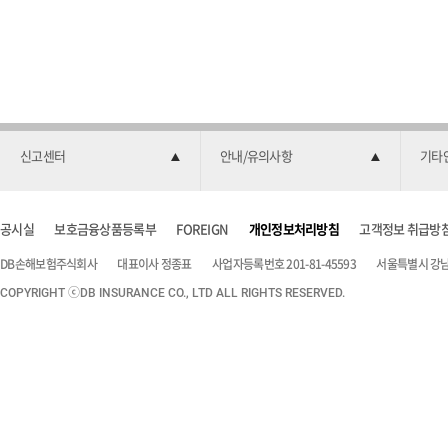
신고센터
안내/유의사항
기타
공시실
보호금융상품등록부
FOREIGN
개인정보처리방침
고객정보 취급방
DB손해보험주식회사
대표이사 정종표
사업자등록번호 201-81-45593
서울특별시 강남구
COPYRIGHT ⓒDB INSURANCE CO., LTD ALL RIGHTS RESERVED.