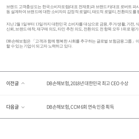
브랜드 고객충성도는 한국소비자포럼
(
대표 전재호
)
과 브랜드키
(
대표 로버트 파
동 설계하여 브랜드에 대한 소비자의 감정적 로열티
,
태도적 로열티
,
전환의도를 
지난
2
월
1
일부터
13
일까지 대한민국 소비자를 대상으로 금융
,
주거
/
생활
,
가전
,
신뢰
,
브랜드 애착
,
재구매 의도
,
타인 추천 의도
,
전환의도 전 항목 모두
1
위로 평가
DB
손해보험은 「고객과 함께 행복한 사회를 추구하는 글로벌 보험금융그룹」이
할 수 있는 기업이 되고자 노력하고 있다
.
이전글
DB손해보험, 2018년 대한민국 최고 CEO 수상
다음글
DB손해보험, CCM 6회 연속 인증 획득