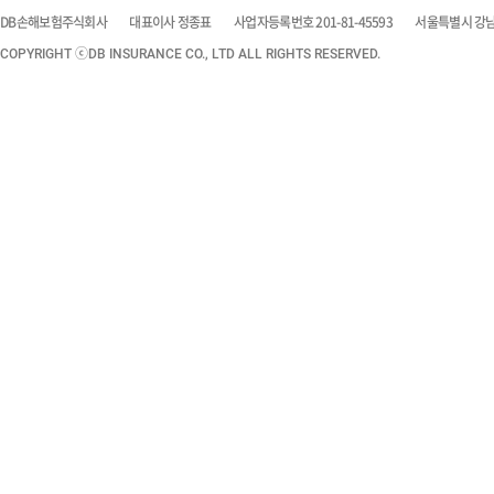
DB손해보험주식회사
대표이사 정종표
사업자등록번호 201-81-45593
서울특별시 강남구
COPYRIGHT ⓒDB INSURANCE CO., LTD ALL RIGHTS RESERVED.