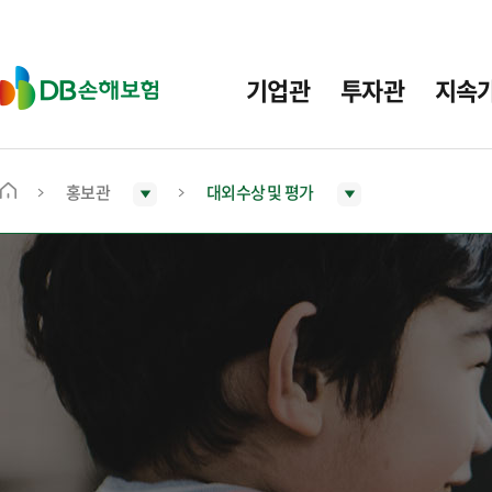
주
요
메
D
기업관
투자관
지속
뉴
B
손
해
보
홍보관
대외수상 및 평가
메
험
인
화
면
으
로
이
동