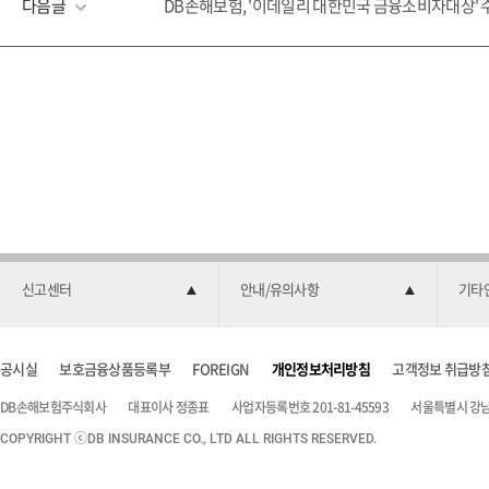
다음글
DB손해보험, '이데일리 대한민국 금융소비자대상' 
신고센터
안내/유의사항
기타
공시실
보호금융상품등록부
FOREIGN
개인정보처리방침
고객정보 취급방
DB손해보험주식회사
대표이사 정종표
사업자등록번호 201-81-45593
서울특별시 강남구
COPYRIGHT ⓒDB INSURANCE CO., LTD ALL RIGHTS RESERVED.