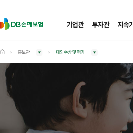
주
요
메
D
기업관
투자관
지속
뉴
B
손
해
보
홍보관
대외수상 및 평가
메
험
인
화
면
으
로
이
동