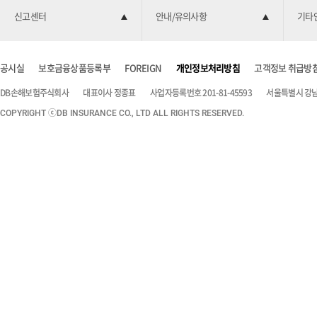
신고센터
안내/유의사항
기타
공시실
보호금융상품등록부
FOREIGN
개인정보처리방침
고객정보 취급방
DB손해보험주식회사
대표이사 정종표
사업자등록번호 201-81-45593
서울특별시 강남구
COPYRIGHT ⓒDB INSURANCE CO., LTD ALL RIGHTS RESERVED.