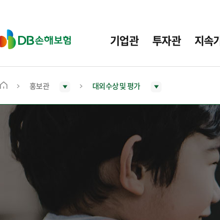
주
요
메
D
기업관
투자관
지속
뉴
B
손
해
보
홍보관
대외수상 및 평가
메
험
인
화
면
으
로
이
동