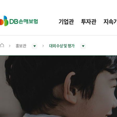
주
요
메
D
기업관
투자관
지속
뉴
B
손
해
보
홍보관
대외수상 및 평가
메
험
인
화
면
으
로
이
동