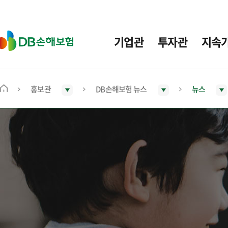
주
요
메
D
기업관
투자관
지속
뉴
B
손
해
보
홍보관
DB손해보험 뉴스
뉴스
메
험
인
화
면
으
로
이
동