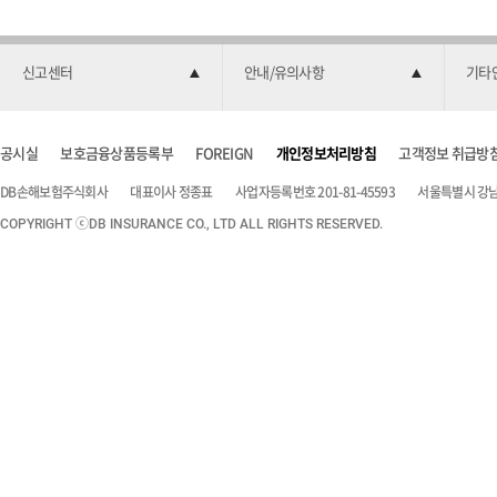
신고센터
안내/유의사항
기타
공시실
보호금융상품등록부
FOREIGN
개인정보처리방침
고객정보 취급방
DB손해보험주식회사
대표이사 정종표
사업자등록번호 201-81-45593
서울특별시 강남구
COPYRIGHT ⓒDB INSURANCE CO., LTD ALL RIGHTS RESERVED.