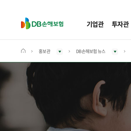
주
요
메
D
기업관
투자관
뉴
B
손
해
보
홍보관
DB손해보험 뉴스
메
험
인
화
면
으
로
이
동