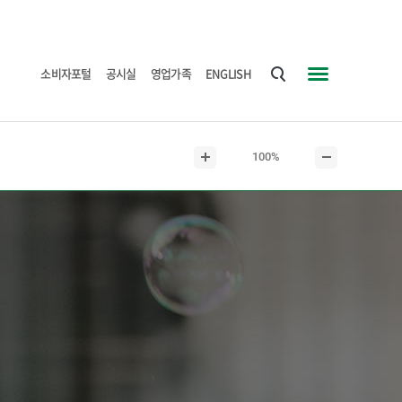
소비자포털
공시실
영업가족
ENGLISH
통
사
합
이
검
트
현
100%
색
맵
본
본
재
문
문
본
확
축
문
대
소
크
기