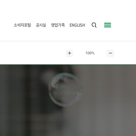
소비자포털
공시실
영업가족
ENGLISH
통
사
합
이
검
트
현
100%
색
맵
본
본
재
문
문
본
확
축
문
대
소
크
기