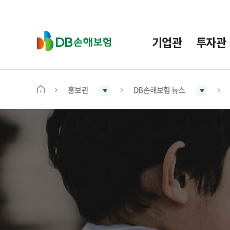
주
요
메
D
기업관
투자관
뉴
B
손
해
보
홍보관
DB손해보험 뉴스
메
험
인
화
면
으
로
이
동