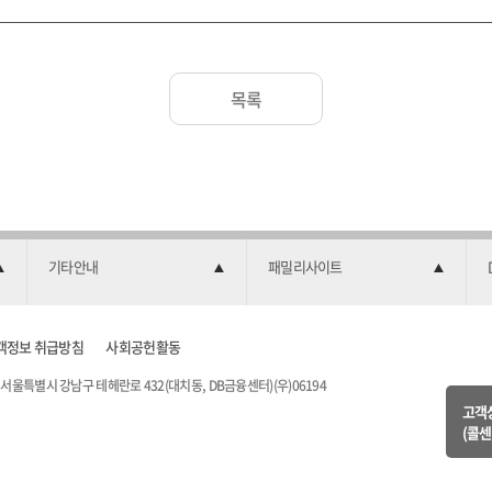
목록
기타안내
패밀리사이트
객정보 취급방침
사회공헌활동
서울특별시 강남구 테헤란로 432(대치동, DB금융센터)(우)06194
고객
(콜센