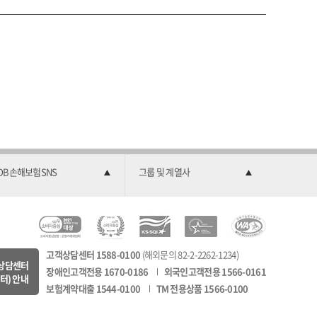
DB손해보험SNS
그룹 및 계열사
C
소
2
한
과
C
비
0
국
학
고객상담센터 1588-0100
(해외문의 82-2-2262-1234)
M
자
2
서
기
상담센터
장애인고객전용 1670-0186
외국인고객전용 1566-0161
8
중
2
비
술
터) 안내
보험계약대출 1544-0100
TM 전용상품 1566-0100
회
심
K
스
정
연
경
S
대
보