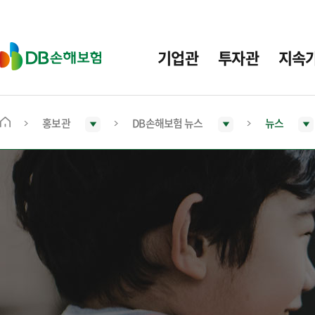
주
요
메
D
기업관
투자관
지속
뉴
B
손
해
보
홍보관
DB손해보험 뉴스
뉴스
메
험
인
화
면
으
로
이
동