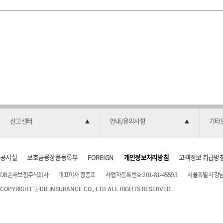
신고센터
안내/유의사항
기타
공시실
보호금융상품등록부
FOREIGN
개인정보처리방침
고객정보 취급방
DB손해보험주식회사
대표이사 정종표
사업자등록번호 201-81-45593
서울특별시 강남구
COPYRIGHT ⓒDB INSURANCE CO., LTD ALL RIGHTS RESERVED.