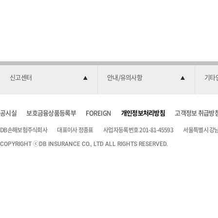
신고센터
안내/유의사항
기타
공시실
보호금융상품등록부
FOREIGN
개인정보처리방침
고객정보 취급방
DB손해보험주식회사
대표이사 정종표
사업자등록번호 201-81-45593
서울특별시 강남구
COPYRIGHT ⓒDB INSURANCE CO., LTD ALL RIGHTS RESERVED.