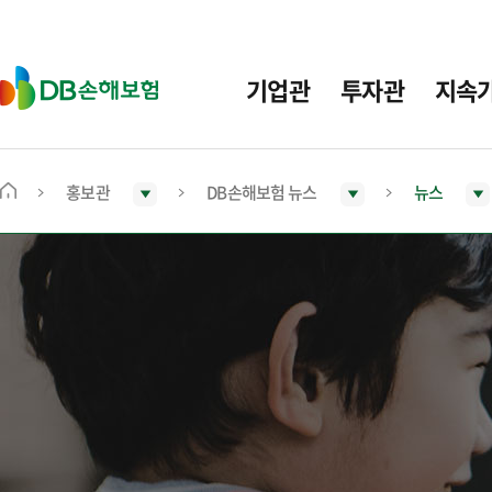
주
요
메
D
기업관
투자관
지속
뉴
B
손
해
보
홍보관
DB손해보험 뉴스
뉴스
메
험
인
화
면
으
로
이
동