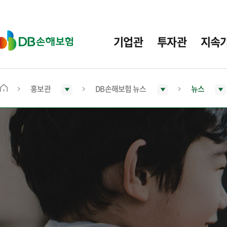
주
요
메
D
기업관
투자관
지속
뉴
B
손
해
보
홍보관
DB손해보험 뉴스
뉴스
메
험
인
화
면
으
로
이
동