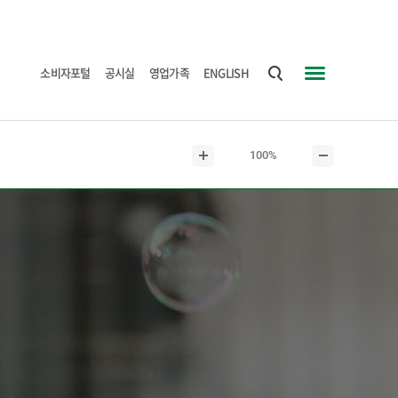
소비자포털
공시실
영업가족
ENGLISH
통
사
합
이
검
트
현
100%
색
맵
본
본
재
문
문
본
확
축
문
대
소
크
기