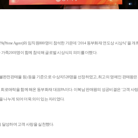
PA(Prime Agent)
와 임직원
800
명이 참석한 가운데
‘2014
동부화재 연도상 시상식
’
을 개
 가족
20
여명이 함께 참석해 글로벌 시상식의 의미를 더했다
.
불완전판매율 등
)
등을 기준으로 수상자
528
명을 선정하였고
,
최고의 영예인 판매왕은
의 희로애락을 함께 해온 동부화재 대표
PA
이다
.
이복남 판매왕의 성공비결은
‘
고객 사랑
을 나누게 되어 더욱 의미 있는 자리였다
.
 달성하며 고객 사랑을 실천했다
.