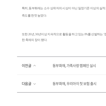
특히, 동부화재는 소수 상위자의 시상이 아닌 일정기준 이상의 실
족도를 한껏 높였다
.
또한
20
년
, 30
년이상 지속적으로 활동을 하고 있는
PA
를 선발하
는
‘
한 축제의 장이 됐다
.
이전글
동부화재, 가족사랑 캠페인 실시
다음글
동부화재, 우리아이 첫 보험 출시