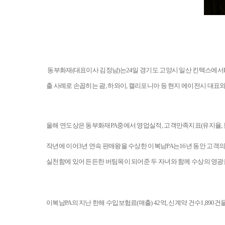
동부화재
(
대표이사 김정남
)
는
24
일 경기도 고양시 일산 킨텍스에서
출 사례로 손꼽히는 괌
,
하와이
,
캘리포니아 등 현지 에이전시 대표와
올해 연도상은 동부화재
PA
중에서 영업실적
,
고객만족지표
(
유지율
,
작년에 이어
3
년 연속 판매왕을 수상한 이복남
PA
는
16
년 동안 고객
실천함에 있어 든든한 버팀목이 되어준 두 자녀와 함께 수상의 영광
이복남
PA
의 지난 한해 수입보험료
(
매출
) 42
억
,
신계약 건수
1,890
건을