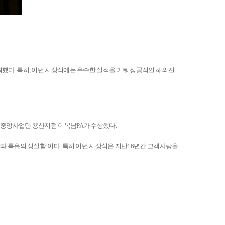
최했다
.
특히
,
이번 시상식에는 우수한 실적을 거둬 성공적인 해외진
 중앙사업단 용산지점 이복남
PA
가 수상했다
.
과 특유의 성실함
’
이다
.
특히 이번 시상식은 지난
16
년간 고객사랑을