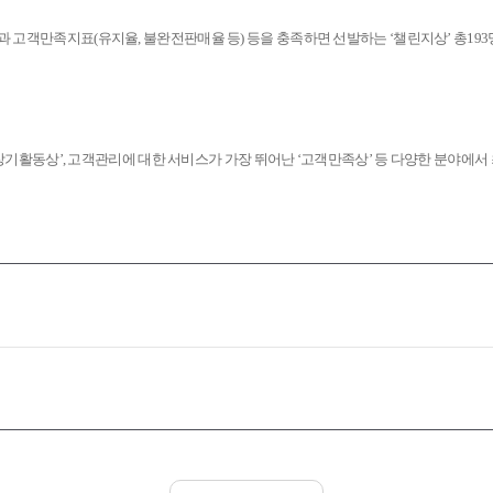
적과 고객만족지표
(
유지율
,
불완전판매율 등
)
등을 충족하면 선발하는
‘
챌린지상
’
총
193
장기활동상
’,
고객관리에 대한 서비스가 가장 뛰어난
‘
고객만족상
’
등 다양한 분야에서