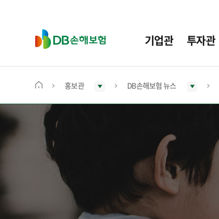
주
요
메
D
기업관
투자관
뉴
B
손
해
보
홍보관
DB손해보험 뉴스
메
험
인
화
면
으
로
이
동