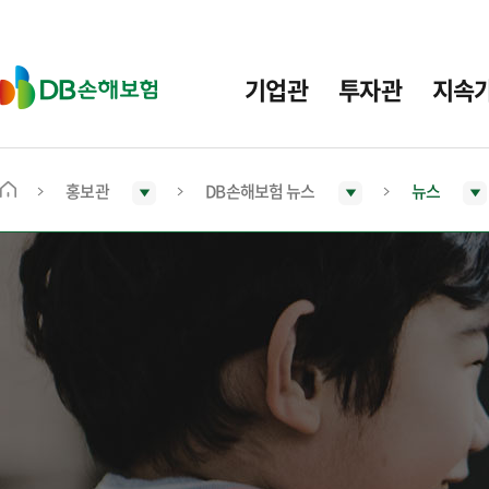
주
요
메
D
기업관
투자관
지속
뉴
B
손
해
보
홍보관
DB손해보험 뉴스
뉴스
메
험
인
화
면
으
로
이
동