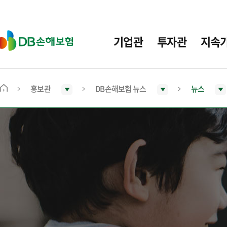
주
요
메
D
기업관
투자관
지속
뉴
B
손
해
보
홍보관
DB손해보험 뉴스
뉴스
메
험
인
화
면
으
로
이
동