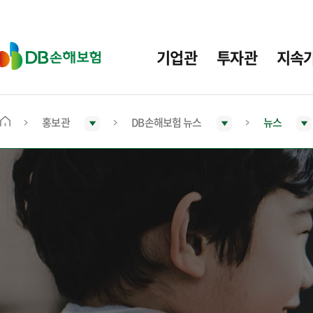
주
요
메
D
기업관
투자관
지속
뉴
B
손
해
보
홍보관
DB손해보험 뉴스
뉴스
메
험
인
화
면
으
로
이
동