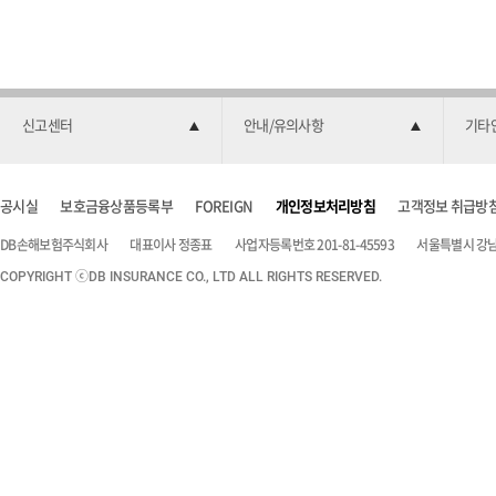
신고센터
안내/유의사항
기타
공시실
보호금융상품등록부
FOREIGN
개인정보처리방침
고객정보 취급방
DB손해보험주식회사
대표이사 정종표
사업자등록번호 201-81-45593
서울특별시 강남구
COPYRIGHT ⓒDB INSURANCE CO., LTD ALL RIGHTS RESERVED.