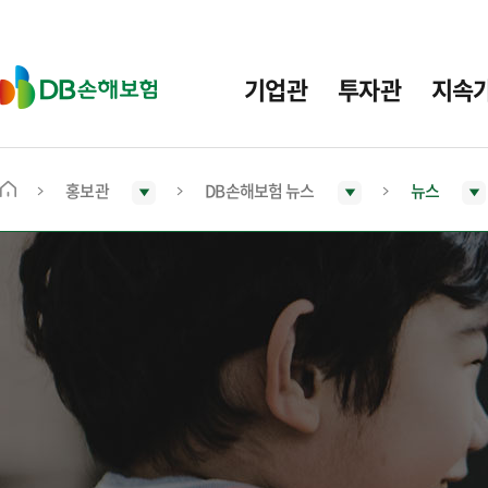
주
요
메
D
기업관
투자관
지속
뉴
B
손
해
보
홍보관
DB손해보험 뉴스
뉴스
메
험
인
화
면
으
로
이
동