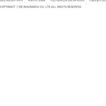
DB손해보험주식회사
대표이사 정종표
사업자등록번호 201-81-45593
서울특별시 강남구
COPYRIGHT ⓒDB INSURANCE CO., LTD ALL RIGHTS RESERVED.