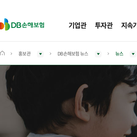
주
요
메
D
기업관
투자관
지속
뉴
B
손
해
보
홍보관
DB손해보험 뉴스
뉴스
메
험
인
화
면
으
로
이
동