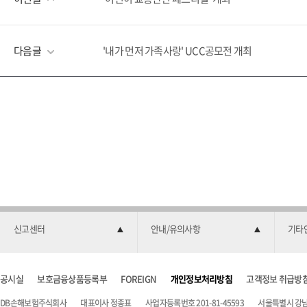
다음글
'내가 먼저 가족사랑' UCC공모전 개최
신고센터
안내/유의사항
기타
공시실
보호금융상품등록부
FOREIGN
개인정보처리방침
고객정보 취급방
DB손해보험주식회사
대표이사 정종표
사업자등록번호 201-81-45593
서울특별시 강남구