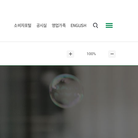
소비자포털
공시실
영업가족
ENGLISH
통
사
합
이
검
트
현
100%
색
맵
본
본
재
문
문
본
확
축
문
대
소
크
기