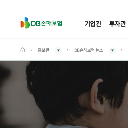
주
요
메
D
기업관
투자관
뉴
B
손
해
보
홍보관
DB손해보험 뉴스
메
험
인
화
면
으
로
이
동