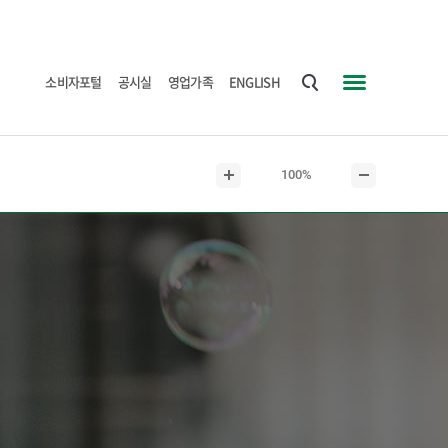
소비자포털
공시실
영업가족
ENGLISH
통
사
합
이
검
트
현
100%
색
맵
본
본
재
문
문
본
확
축
문
대
소
크
기