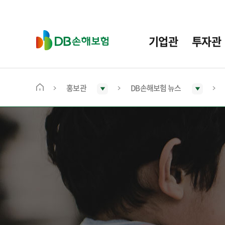
주
요
메
D
기업관
투자관
뉴
B
손
해
보
홍보관
DB손해보험 뉴스
메
험
인
화
면
으
로
이
동