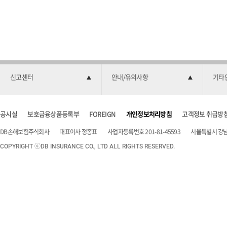
신고센터
안내/유의사항
기타
공시실
보호금융상품등록부
FOREIGN
개인정보처리방침
고객정보 취급방
DB손해보험주식회사
대표이사 정종표
사업자등록번호 201-81-45593
서울특별시 강남구
COPYRIGHT ⓒDB INSURANCE CO., LTD ALL RIGHTS RESERVED.