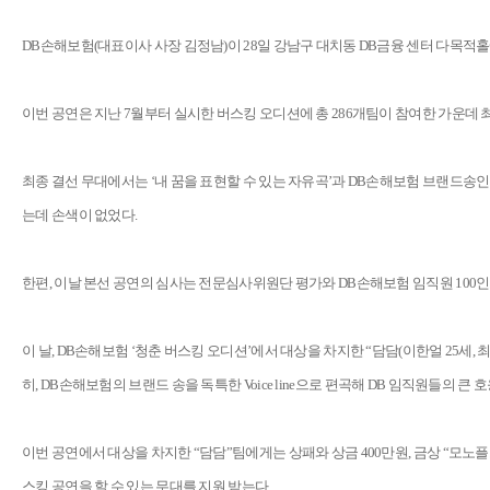
DB손해보험(대표이사 사장 김정남)이 28일 강남구 대치동 DB금융 센터 다목적홀에
이번 공연은 지난 7월부터 실시한 버스킹 오디션에 총 286개팀이 참여한 가운데 
최종 결선 무대에서는 ‘내 꿈을 표현할 수 있는 자유곡’과 DB손해보험 브랜드송인
는데 손색이 없었다.
한편, 이날 본선 공연의 심사는 전문심사위원단 평가와 DB손해보험 임직원 10
이 날, DB손해보험 ‘청춘 버스킹 오디션’에서 대상을 차지한 “담담(이한얼 25세
히, DB손해보험의 브랜드 송을 독특한 Voice line으로 편곡해 DB 임직원들의 큰 
이번 공연에서 대상을 차지한 “담담”팀에게는 상패와 상금 400만원, 금상 “모노플
스킹 공연을 할 수 있는 무대를 지원 받는다.