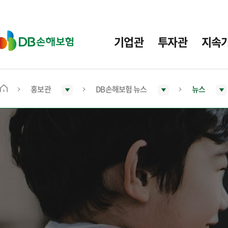
주
요
메
D
기업관
투자관
지속
뉴
B
손
해
보
홍보관
DB손해보험 뉴스
뉴스
메
험
인
화
면
으
로
이
동