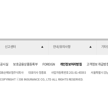
신고센터
안내/유의사항
기타
공시실
보호금융상품등록부
FOREIGN
개인정보처리방침
고객정보 취급방
DB손해보험주식회사
대표이사 정종표
사업자등록번호 201-81-45593
서울특별시 강남구
COPYRIGHT ⓒDB INSURANCE CO., LTD ALL RIGHTS RESERVED.