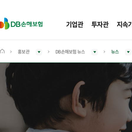
주
요
메
D
기업관
투자관
지속
뉴
B
손
해
보
홍보관
DB손해보험 뉴스
뉴스
메
험
인
화
면
으
로
이
동