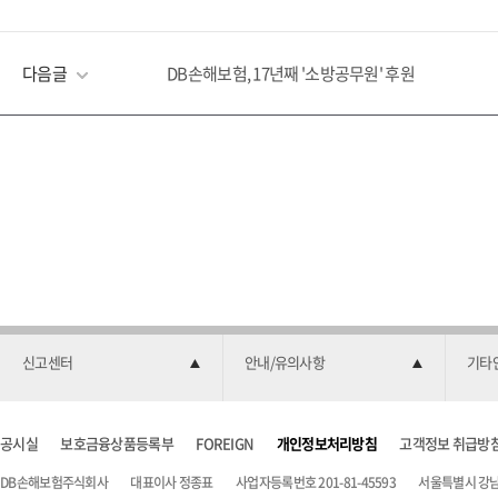
다음글
DB손해보험, 17년째 '소방공무원' 후원
신고센터
안내/유의사항
기타
공시실
보호금융상품등록부
FOREIGN
개인정보처리방침
고객정보 취급방
DB손해보험주식회사
대표이사 정종표
사업자등록번호 201-81-45593
서울특별시 강남구