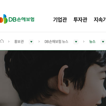
주
요
메
D
기업관
투자관
지속
뉴
B
손
해
보
홍보관
DB손해보험 뉴스
뉴스
메
험
인
화
면
으
로
이
동