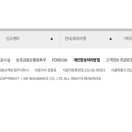
신고센터
안내/유의사항
기타
공시실
보호금융상품등록부
FOREIGN
개인정보처리방침
고객정보 취급방
DB손해보험주식회사
대표이사 정종표
사업자등록번호 201-81-45593
서울특별시 강남구
COPYRIGHT ⓒDB INSURANCE CO., LTD ALL RIGHTS RESERVED.