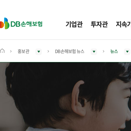
주
요
메
D
기업관
투자관
지속
뉴
B
손
해
보
홍보관
DB손해보험 뉴스
뉴스
메
험
인
화
면
으
로
이
동