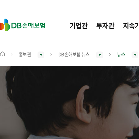
주
요
메
D
기업관
투자관
지속
뉴
B
손
해
보
홍보관
DB손해보험 뉴스
뉴스
메
험
인
화
면
으
로
이
동