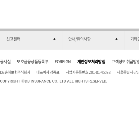
신고센터
안내/유의사항
기타
공시실
보호금융상품등록부
FOREIGN
개인정보처리방침
고객정보 취급방
DB손해보험주식회사
대표이사 정종표
사업자등록번호 201-81-45593
서울특별시 강남구
COPYRIGHT ⓒDB INSURANCE CO., LTD ALL RIGHTS RESERVED.