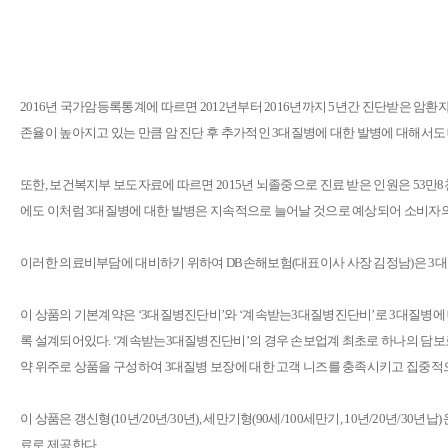
2016년 국가암등록통계에 따르면 2012년부터 2016년까지 5년간 진단받은 암환자의 
존율이 높아지고 있는 만큼 암 진단 후 추가적인 3대질병에 대한 발병에 대해서도 
또한, 보건복지부 보도자료에 따르면 2015년 뇌졸중으로 진료 받은 인원은 53만8천명
에도 이처럼 3대질병에 대한 발병은 지속적으로 늘어날 것으로 예상되어 소비자
이러한 의료비부담에 대비하기 위하여 DB손해보험(대표이사 사장 김정남)은 3대질
이 상품의 기본계약은 ‘3대질병진단비’와 ‘계속받는3대질병진단비’로 3대질병에 
록 설계되어있다. ‘계속받는3대질병진단비’의 경우 손보업계 최초로 하나의 담보로 
약 위주로 상품을 구성하여 3대질병 보장에 대한 고객 니즈를 충족시키고 집중적으
이 상품은 갱신형(10년/20년/30년), 세만기형(90세/100세만기, 10년/20
료로 제공한다.