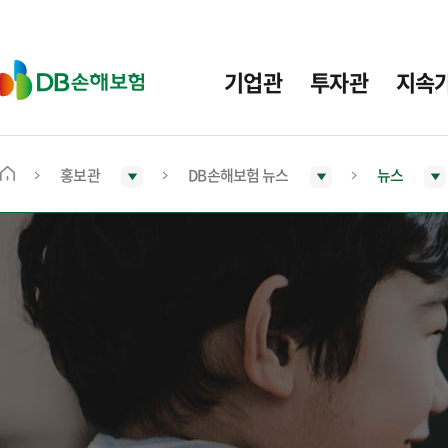
주
요
메
D
기업관
투자관
지속
뉴
B
손
해
보
홍보관
DB손해보험 뉴스
뉴스
메
험
인
화
면
으
로
이
동