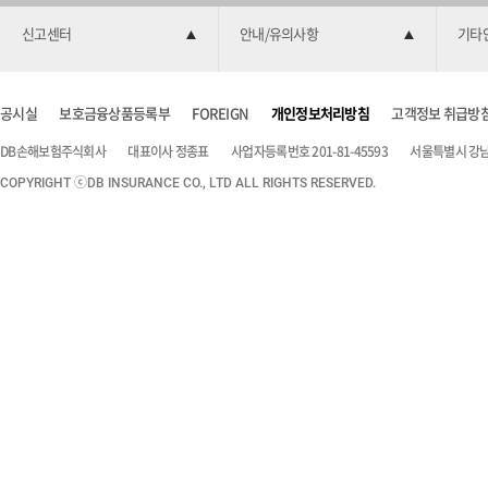
신고센터
안내/유의사항
기타
공시실
보호금융상품등록부
FOREIGN
개인정보처리방침
고객정보 취급방
DB손해보험주식회사
대표이사 정종표
사업자등록번호 201-81-45593
서울특별시 강남구
COPYRIGHT ⓒDB INSURANCE CO., LTD ALL RIGHTS RESERVED.