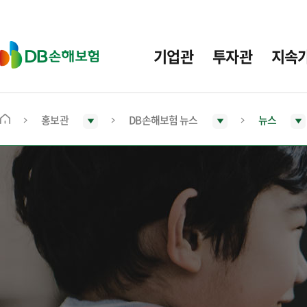
주
요
메
D
기업관
투자관
지속
뉴
B
손
해
보
홍보관
DB손해보험 뉴스
뉴스
메
험
인
화
면
으
로
이
동