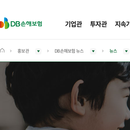
주
요
메
D
기업관
투자관
지속
뉴
B
손
해
보
홍보관
DB손해보험 뉴스
뉴스
메
험
인
화
면
으
로
이
동