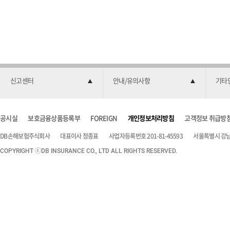
신고센터
안내/유의사항
기타
공시실
보호금융상품등록부
FOREIGN
개인정보처리방침
고객정보 취급방
DB손해보험주식회사
대표이사 정종표
사업자등록번호 201-81-45593
서울특별시 강남구
COPYRIGHT ⓒDB INSURANCE CO., LTD ALL RIGHTS RESERVED.