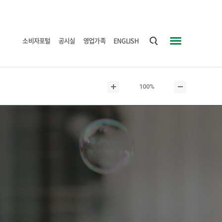
소비자포털
공시실
영업가족
ENGLISH
통
사
합
이
검
트
현
100%
색
맵
본
본
재
문
문
본
확
축
문
대
소
크
기