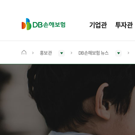
주
요
메
D
기업관
투자관
뉴
B
손
해
보
홍보관
DB손해보험 뉴스
메
험
인
화
면
으
로
이
동