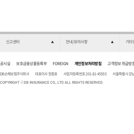
신고센터
안내/유의사항
기타
공시실
보호금융상품등록부
FOREIGN
개인정보처리방침
고객정보 취급방
DB손해보험주식회사
대표이사 정종표
사업자등록번호 201-81-45593
서울특별시 강남구
COPYRIGHT ⓒDB INSURANCE CO., LTD ALL RIGHTS RESERVED.