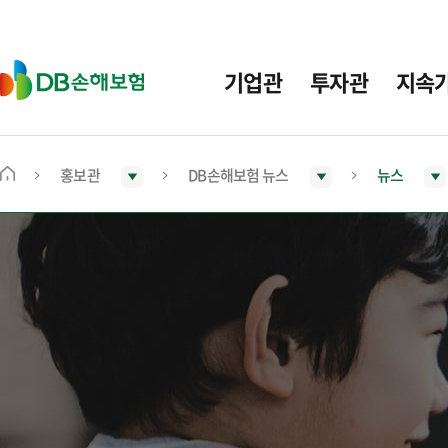
주
요
메
D
기업관
투자관
지속
뉴
B
손
해
보
홍보관
DB손해보험 뉴스
뉴스
메
험
인
화
면
으
로
이
동