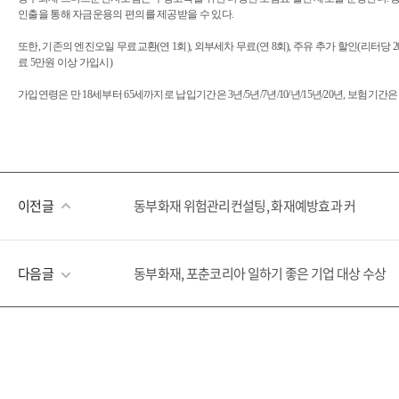
인출을 통해 자금운용의 편의를 제공받을 수 있다.
또한, 기존의 엔진오일 무료교환(연 1회), 외부세차 무료(연 8회), 주유 추가 할인(리터당
료 5만원 이상 가입시)
가입연령은 만 18세부터 65세까지로 납입기간은 3년/5년/7년/10/년/15년/20년, 보
이전글
동부화재 위험관리컨설팅, 화재예방효과 커
다음글
동부화재, 포춘코리아 일하기 좋은 기업 대상 수상