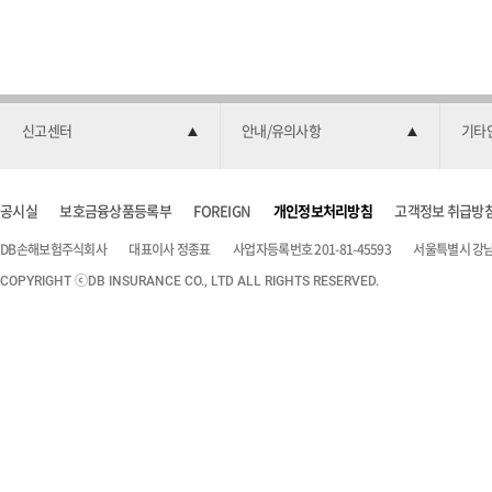
신고센터
안내/유의사항
기타
공시실
보호금융상품등록부
FOREIGN
개인정보처리방침
고객정보 취급방
DB손해보험주식회사
대표이사 정종표
사업자등록번호 201-81-45593
서울특별시 강남구
COPYRIGHT ⓒDB INSURANCE CO., LTD ALL RIGHTS RESERVED.