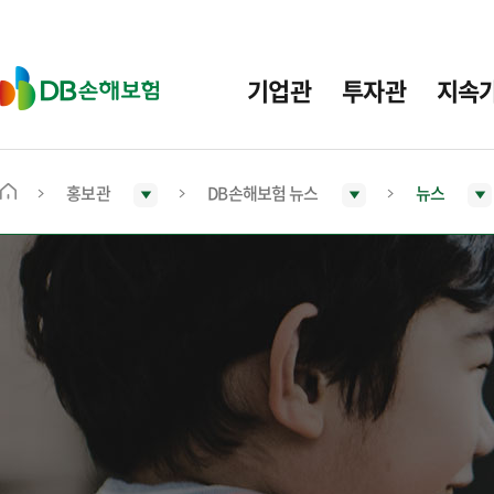
주
요
메
D
기업관
투자관
지속
뉴
B
손
해
보
홍보관
DB손해보험 뉴스
뉴스
메
험
인
화
면
으
로
이
동