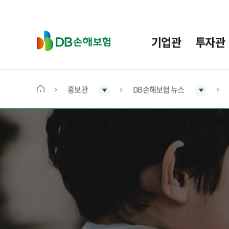
주
요
메
D
기업관
투자관
뉴
B
손
해
보
홍보관
DB손해보험 뉴스
메
험
인
화
면
으
로
이
동