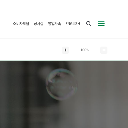
소비자포털
공시실
영업가족
ENGLISH
통
사
합
이
검
트
현
100%
색
맵
본
본
재
문
문
본
확
축
문
대
소
크
기