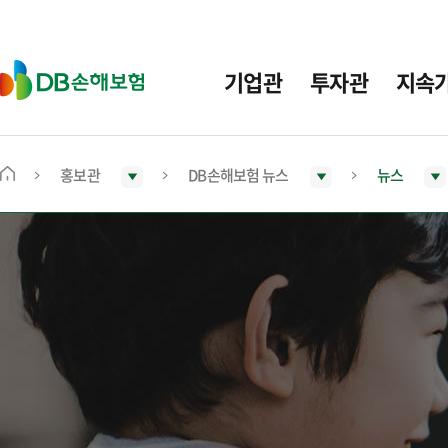
주
요
메
D
기업관
투자관
지속
뉴
B
손
해
보
홍보관
DB손해보험 뉴스
뉴스
메
험
인
화
면
으
로
이
동