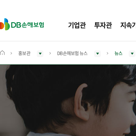
주
요
메
D
기업관
투자관
지속
뉴
B
손
해
보
홍보관
DB손해보험 뉴스
뉴스
메
험
인
화
면
으
로
이
동