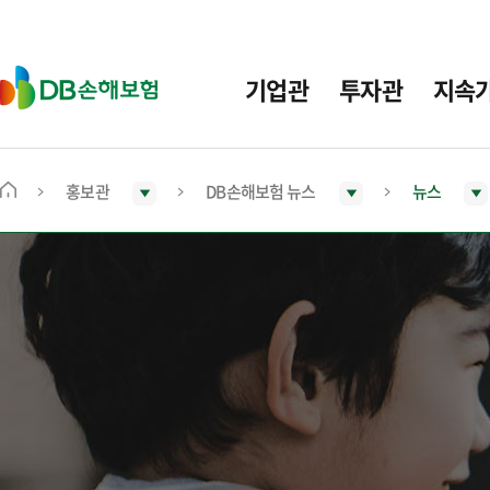
주
요
메
D
기업관
투자관
지속
뉴
B
손
해
보
홍보관
DB손해보험 뉴스
뉴스
메
험
인
화
면
으
로
이
동