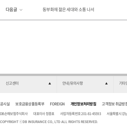
다음글
동부화재 젊은 세대와 소통 나서
신고센터
안내/유의사항
기타
공시실
보호금융상품등록부
FOREIGN
개인정보처리방침
고객정보 취급방
DB손해보험주식회사
대표이사 정종표
사업자등록번호 201-81-45593
서울특별시 강남구
COPYRIGHT ⓒDB INSURANCE CO., LTD ALL RIGHTS RESERVED.