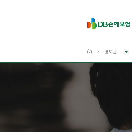
D
B
손
해
보
홍보관
메
험
인
화
면
으
로
이
동