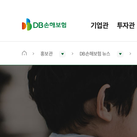
주
요
메
D
기업관
투자관
뉴
B
손
해
보
홍보관
DB손해보험 뉴스
메
험
인
화
면
으
로
이
동