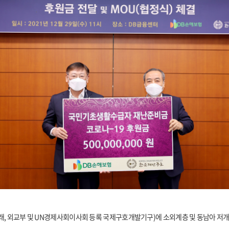
, 외교부 및 UN경제사회이사회 등록 국제구호개발기구)에 소외계층 및 동남아 저개발국