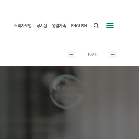
소비자포털
공시실
영업가족
ENGLISH
통
사
합
이
검
트
현
100%
색
맵
본
본
재
문
문
본
확
축
문
대
소
크
기