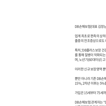
DB손해보험(대표 김정남
업계 최초로 편측의 상하
졸중의 전조증상으로도 나
특히,‘DB플러스보장 건
를 통해 질병이 악화되는
며, 노년기(60대이상) 
이러한 신규 보장영역 뿐만
뿐만 아니라 기존 DB손
15%, 2차년 이후는 
가입은 15세부터 75세까
DB손해보험 관계자는 “