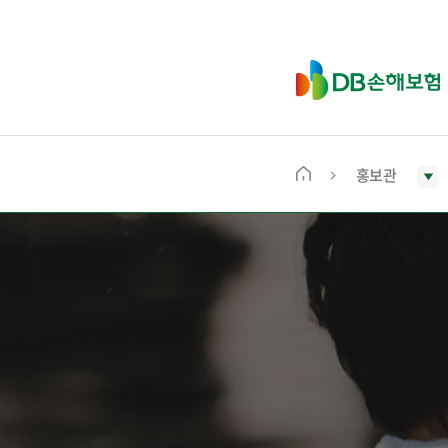
D
B
손
해
보
홍보관
메
험
인
화
면
으
로
이
동