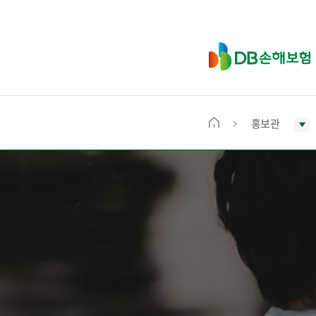
D
B
손
해
보
홍보관
메
험
인
화
면
으
로
이
동