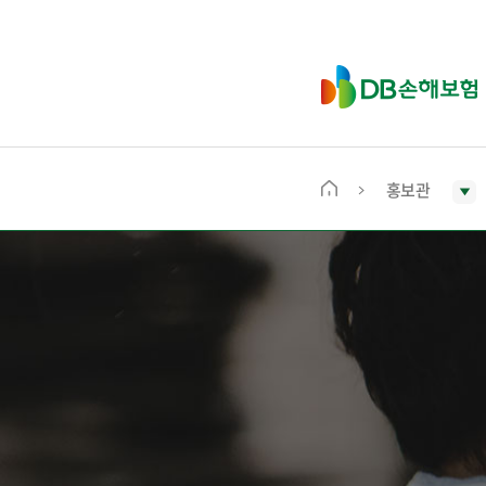
D
B
손
해
보
홍보관
메
험
인
화
면
으
로
이
동