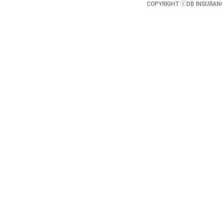
COPYRIGHT ⓒDB INSURANCE