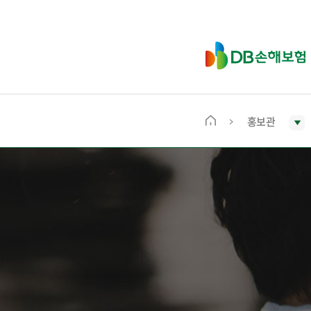
D
B
손
해
보
홍보관
메
험
인
화
면
으
로
이
동