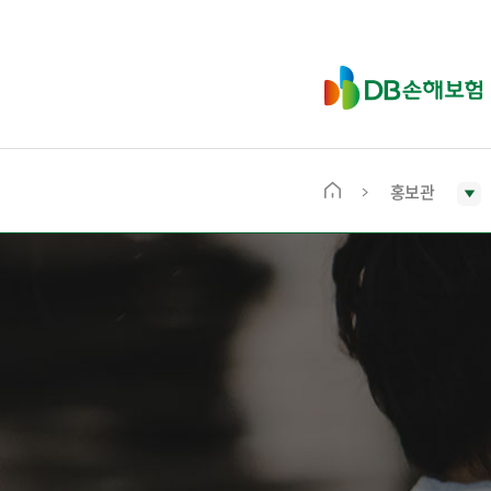
D
B
손
해
보
홍보관
메
험
인
화
면
으
로
이
동