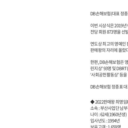
DB
손해보험(대표 정종표)
이번 시상식은 2019
전당 회원 873명을 
연도상 최고의 영예인 
판매왕의 자리에 올랐다
한편, DB손해보험은 
린지상’ 93명 및 DB
‘사회공헌활동상’ 등을
DB
손해보험 정종표 대
◆ 2022판매왕 최명임
소속 : 부산사업단 남
나이 : 62세(1960년생)
입사년도 : 1994년
보유고객 : 1,659명