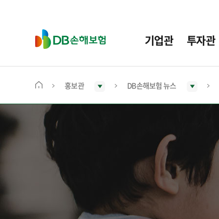
주
요
메
D
기업관
투자관
뉴
B
손
해
보
홍보관
DB손해보험 뉴스
메
험
인
화
면
으
로
이
동