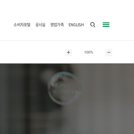
소비자포털
공시실
영업가족
ENGLISH
통
사
합
이
검
트
현
100%
색
맵
본
본
재
문
문
본
확
축
문
대
소
크
기