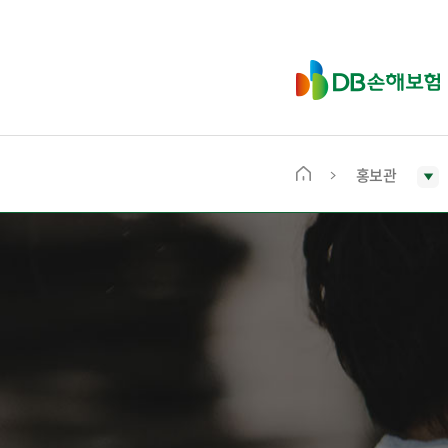
D
B
손
해
보
홍보관
메
험
인
화
면
으
로
이
동